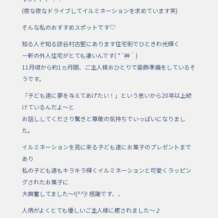
o
(夜な夜なドライブしてイルミネーションを求めています笑)
o
そんな私のおすすめスポットです♡
k
知る人ぞ知る読谷村古堅にあります住宅街でひときわ光輝く
一軒の外人住宅がとても凄いんです( *´艸｀)
11月頃から約1ヵ月間、ご主人様おひとりで装飾準備をしているそ
うです。
「子ども達に夢を与えてあげたい！」という思いから20年以上続
けているんだよ～と
お話ししてくださり驚きと尊敬の気持ちでいっぱいになりまし
た。
イルミネーションを見に来る子ども達にお菓子のプレゼントまで
あり
私の子ども達もキラキラ輝くイルミネーションと可愛くラッピン
グされたお菓子に
大興奮してました～!(^^)! 感謝です、、
人柄がよくとても優しいご主人様に癒されました～♪