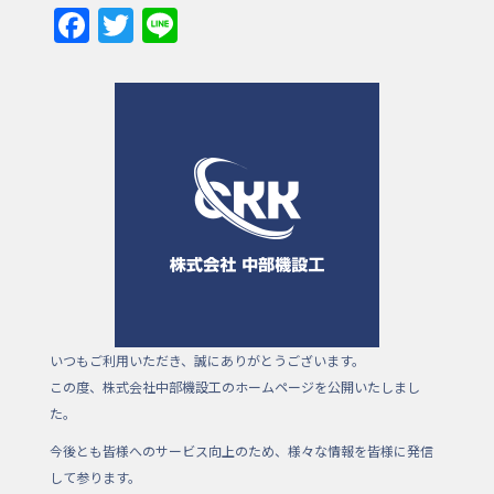
F
T
Li
a
w
n
c
itt
e
e
er
b
o
o
k
いつもご利用いただき、誠にありがとうございます。
この度、株式会社中部機設工のホームページを公開いたしまし
た。
今後とも皆様へのサービス向上のため、様々な情報を皆様に発信
して参ります。