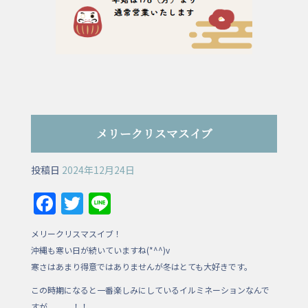
メリークリスマスイブ
投稿日
2024年12月24日
F
T
Li
a
w
n
メリークリスマスイブ！
c
itt
e
沖縄も寒い日が続いていますね(*^^)v
e
er
寒さはあまり得意ではありませんが冬はとても大好きです。
b
この時期になると一番楽しみにしているイルミネーションなんで
すが、、、！！