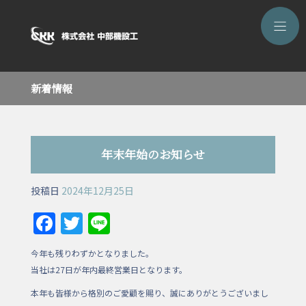
新着情報
年末年始のお知らせ
投稿日
2024年12月25日
F
T
Li
a
w
n
今年も残りわずかとなりました。
c
itt
e
当社は27日が年内最終営業日となります。
e
er
本年も皆様から格別のご愛顧を賜り、誠にありがとうございまし