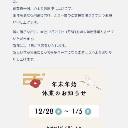
b
た。
o
従業員一同、心より感謝申し上げます。
来年も更なる飛躍に向け、より一層のご支援を賜りますようお願
o
い申し上げます。
k
誠に勝手ながら、当社12月28日～1月5日を年末年始休業とさせて
いただきます。
新年は1月6日から営業いたします。
新しい年が皆様にとって幸多き一年になりますよう心よりお祈り
申し上げます。